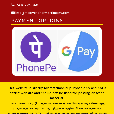
7418725040
info@moovendhermatrimony.com
PAYMENT OPTIONS
This website is strictly for matrimonial purpose only and not a
dating website and should not be used for posting obscene
material.
மணமக்கள் பற்றிய தகவல்களை நீங்களே நன்கு விசாரித்து
முடிவுக்கு வரவும். எமது நிறுவனத்தின் சேவை தகவல்
தருவதற்காக மட்டுமே. பதிவு செய்த வரன்களுக்கு திருமணம்