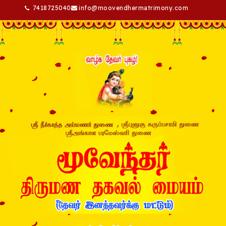
7418725040
info@moovendhermatrimony.com