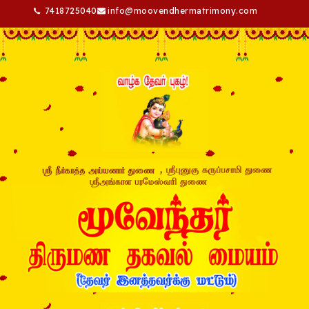
7418725040
info@moovendhermatrimony.com