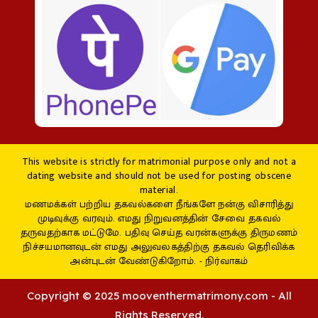
This website is strictly for matrimonial purpose only and not a
dating website and should not be used for posting obscene
material.
மணமக்கள் பற்றிய தகவல்களை நீங்களே நன்கு விசாரித்து
முடிவுக்கு வரவும். எமது நிறுவனத்தின் சேவை தகவல்
தருவதற்காக மட்டுமே. பதிவு செய்த வரன்களுக்கு திருமணம்
நிச்சயமானவுடன் எமது அலுவலகத்திற்கு தகவல் தெரிவிக்க
அன்புடன் வேண்டுகிறோம். - நிர்வாகம்
Copyright © 2025 mooventhermatrimony.com - All
Rights Reserved.